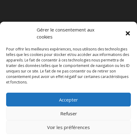
Gérer le consentement aux
CONTACT
cookies
ASK Food Quality s.r.l.
Pour offrir les meilleures expériences, nous utilisons des technologies
telles que les cookies pour stocker et/ou accéder aux informations des
Av. Bourgmestre Jean-Materne, 45
appareils. Le fait de consentir à ces technologies nous permettra de
traiter des données telles que le comportement de navigation ou les ID
5100 Jambes
uniques sur ce site. Le fait de ne pas consentir ou de retirer son
consentement peut avoir un effet négatif sur certaines caractéristiques
Tel : 081/371.329.
et fonctions.
commande@la-rotisserie.shop
Accepter
TVA : BE0783.806.916.
Refuser
Voir les préférences