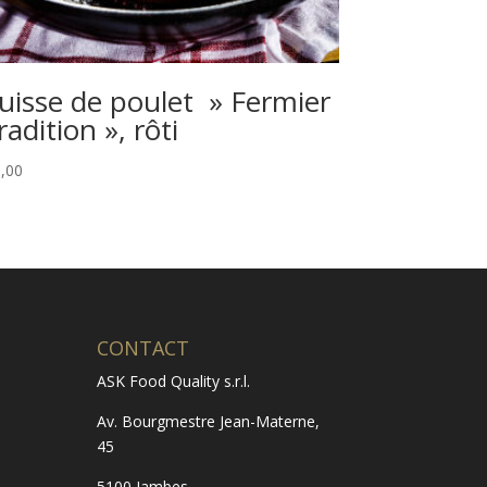
uisse de poulet » Fermier
radition », rôti
,00
CONTACT
ASK Food Quality s.r.l.
Av. Bourgmestre Jean-Materne,
45
5100 Jambes