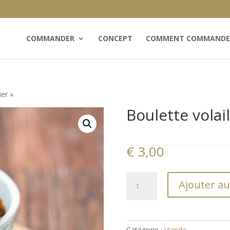
COMMANDER
CONCEPT
COMMENT COMMANDE
ier »
Boulette volai
€
3,00
quantité
Ajouter au
de
Boulette
volaille
"Poulet
Catégorie :
Viande