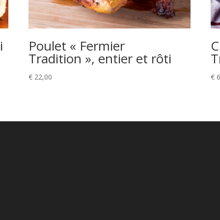
i
Poulet « Fermier
C
Tradition », entier et rôti
T
€
22,00
€
6