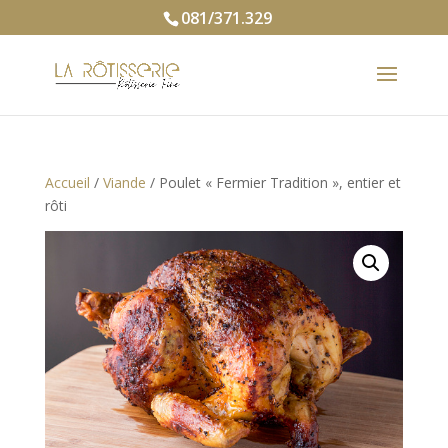
081/371.329
Accueil
/
Viande
/ Poulet « Fermier Tradition », entier et
rôti