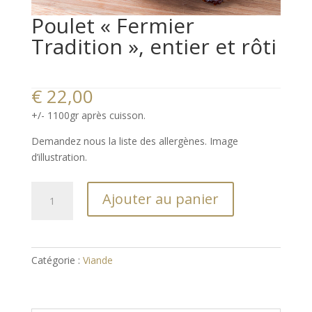
Poulet « Fermier
Tradition », entier et rôti
€
22,00
+/- 1100gr après cuisson.
Demandez nous la liste des allergènes. Image
d’illustration.
quantité
Ajouter au panier
de
Poulet
"Fermier
Tradition",
Catégorie :
Viande
entier
et
rôti